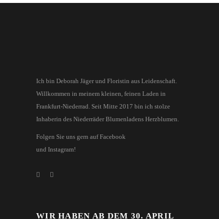
Ich bin Deborah Jäger und Floristin aus Leidenschaft.
Willkommen in meinem kleinen, feinen Laden in
Frankfurt-Niederrad. Seit Mitte 2017 bin ich stolze
Inhaberin des Niederräder Blumenladens Herzblumen.
Folgen Sie uns gern auf Facebook
und Instagram!
WIR HABEN AB DEM 30. APRIL